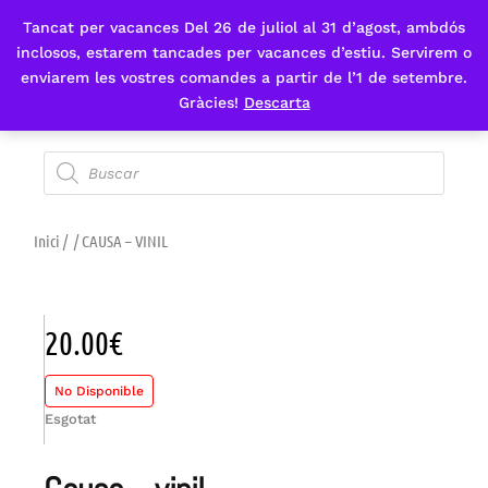
Tancat per vacances Del 26 de juliol al 31 d’agost, ambdós
Fes-te'n sòcia
inclosos, estarem tancades per vacances d’estiu. Servirem o
enviarem les vostres comandes a partir de l’1 de setembre.
Gràcies!
Descarta
Inici
/
/ CAUSA – VINIL
20.00
€
No Disponible
Esgotat