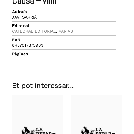
causa – vinil
Autor/a
XAVI SARRIÀ
Editorial
CATEDRAL EDITORIAL
,
VARIAS
EAN
8437017873969
Pàgines
Et pot interessar...