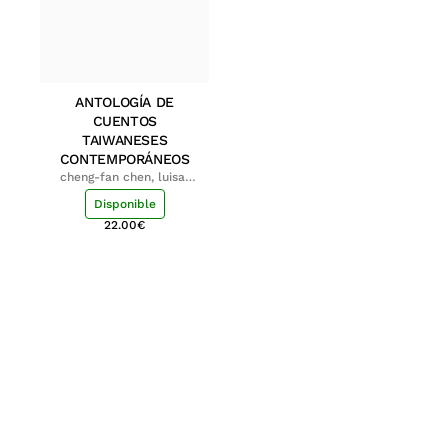
ANTOLOGÍA DE
CUENTOS
TAIWANESES
CONTEMPORÁNEOS
cheng-fan chen, luisa;
shu-ying chang, luisa
Disponible
22.00
€