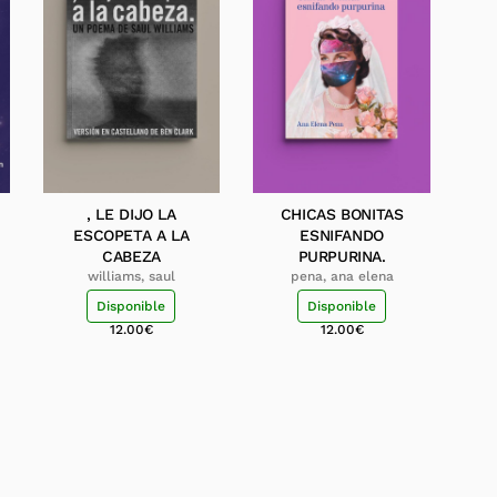
, LE DIJO LA
CHICAS BONITAS
ESCOPETA A LA
ESNIFANDO
CABEZA
PURPURINA.
williams, saul
pena, ana elena
Disponible
Disponible
12.00
€
12.00
€