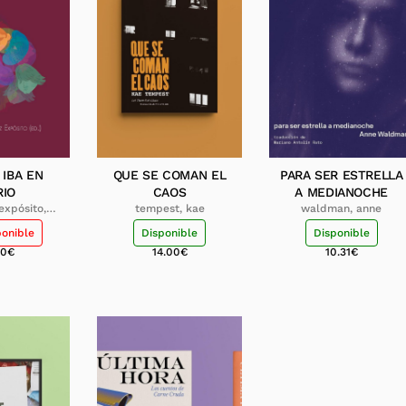
 IBA EN
QUE SE COMAN EL
PARA SER ESTRELLA
RIO
CAOS
A MEDIANOCHE
expósito,
tempest, kae
waldman, anne
redo
ponible
Disponible
Disponible
00
€
14.00
€
10.31
€