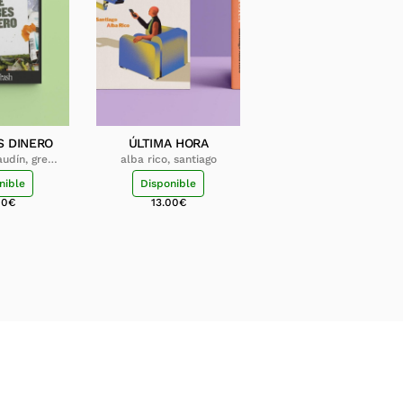
S DINERO
ÚLTIMA HORA
udín, grey
alba rico, santiago
ash
nible
Disponible
00
€
13.00
€