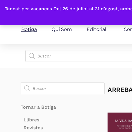
Fes-te'n sòcia
Tancat per vacances Del 26 de juliol al 31 d’agost, am
Botiga
Qui Som
Editorial
Con
ARREBA
Tornar a Botiga
Llibres
Revistes