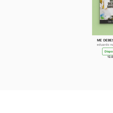
ME DEBE
eduardo na
tr
Dispo
12.