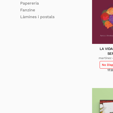
Papereria
Fanzine
Làmines i postals
LA VIDA
SE
martínez 
alf
No Dis
17.