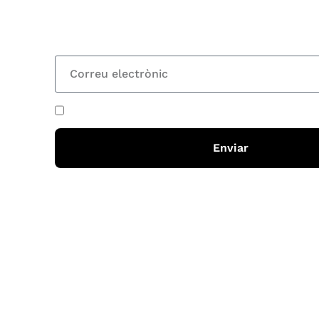
nostre butlletí i rebràs cada 15 dies una actual
totes les novetats
He acceptat i llegit la
política de privadesa
Enviar
Horari