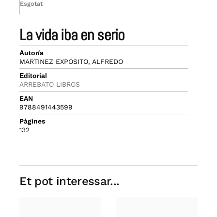
Esgotat
la vida iba en serio
Autor/a
MARTÍNEZ EXPÓSITO, ALFREDO
Editorial
ARREBATO LIBROS
EAN
9788491443599
Pàgines
132
Et pot interessar...