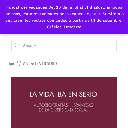
Tancat per vacances Del 26 de juliol al 31 d’agost, ambdós
Fes-te'n sòcia
inclosos, estarem tancades per vacances d’estiu. Servirem o
enviarem les vostres comandes a partir de l’1 de setembre.
Gràcies!
Descarta
Inici
/
/ LA VIDA IBA EN SERIO