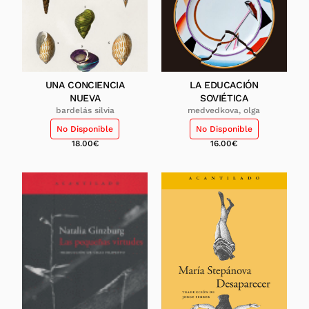
UNA CONCIENCIA
LA EDUCACIÓN
NUEVA
SOVIÉTICA
bardelás silvia
medvedkova, olga
No Disponible
No Disponible
18.00
€
16.00
€