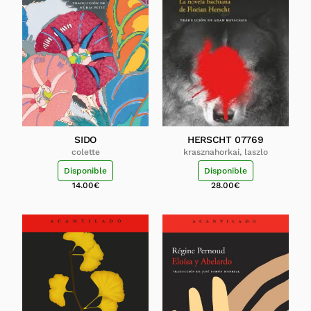
SIDO
HERSCHT 07769
colette
krasznahorkai, laszlo
Disponible
Disponible
14.00
€
28.00
€