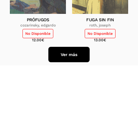
PRÓFUGOS
FUGA SIN FIN
cozarinsky, edgardo
roth, joseph
No Disponible
No Disponible
12.00
€
13.00
€
Ver más