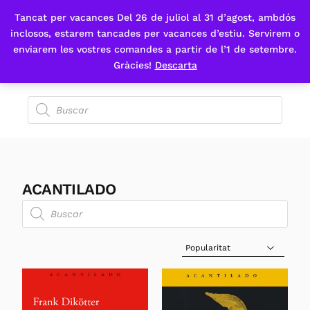
Tancat per vacances Del 26 de juliol al 31 d’agost, ambdós
Fes-te'n sòcia
inclosos, estarem tancades per vacances d’estiu. Servirem o
enviarem les vostres comandes a partir de l’1 de setembre.
Gràcies!
Descarta
ACANTILADO
Sort Products