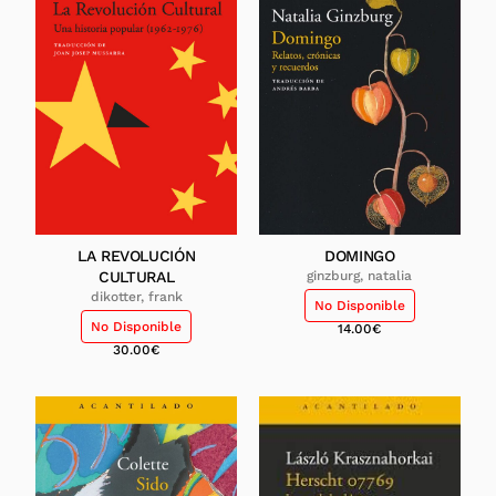
LA REVOLUCIÓN
DOMINGO
CULTURAL
ginzburg, natalia
dikotter, frank
No Disponible
No Disponible
14.00
€
30.00
€