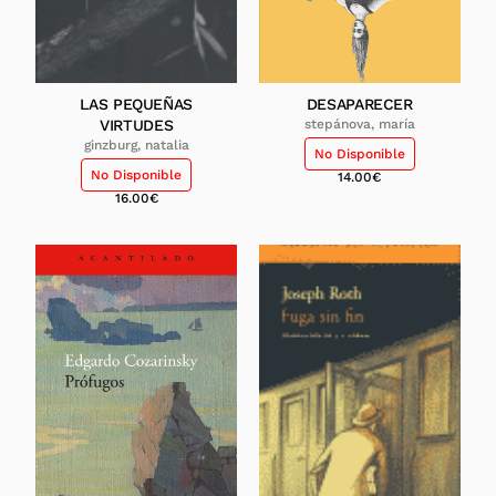
LAS PEQUEÑAS
DESAPARECER
VIRTUDES
stepánova, maría
ginzburg, natalia
No Disponible
No Disponible
14.00
€
16.00
€