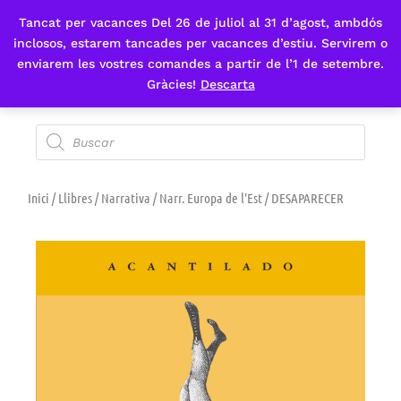
Tancat per vacances Del 26 de juliol al 31 d’agost, ambdós
Fes-te'n sòcia
inclosos, estarem tancades per vacances d’estiu. Servirem o
enviarem les vostres comandes a partir de l’1 de setembre.
Gràcies!
Descarta
Inici
/
Llibres
/
Narrativa
/
Narr. Europa de l'Est
/ DESAPARECER