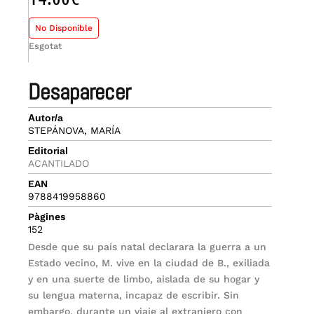
No Disponible
Esgotat
desaparecer
Autor/a
STEPÁNOVA, MARÍA
Editorial
ACANTILADO
EAN
9788419958860
Pàgines
152
Desde que su país natal declarara la guerra a un
Estado vecino, M. vive en la ciudad de B., exiliada
y en una suerte de limbo, aislada de su hogar y
su lengua materna, incapaz de escribir. Sin
embargo, durante un viaje al extranjero con