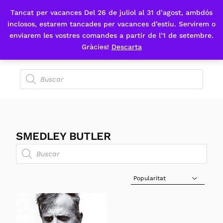
Tancat per vacances Del 26 de juliol al 31 d’agost, ambdós
Fes-te'n sòcia
inclosos, estarem tancades per vacances d’estiu. Servirem o
enviarem les vostres comandes a partir de l’1 de setembre.
Gràcies!
Descarta
SMEDLEY BUTLER
Sort Products