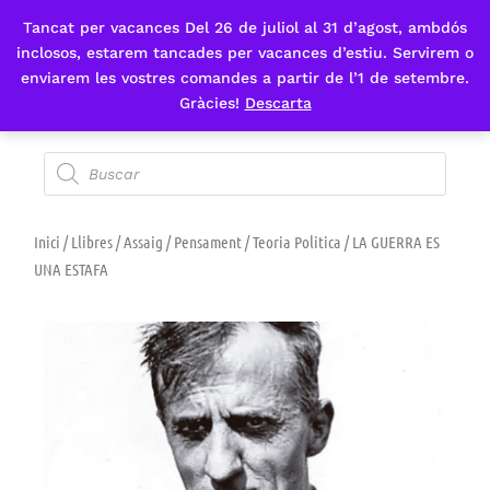
Tancat per vacances Del 26 de juliol al 31 d’agost, ambdós
Fes-te'n sòcia
inclosos, estarem tancades per vacances d’estiu. Servirem o
enviarem les vostres comandes a partir de l’1 de setembre.
Gràcies!
Descarta
Inici
/
Llibres
/
Assaig
/
Pensament
/
Teoria Politica
/ LA GUERRA ES
UNA ESTAFA