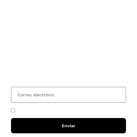
Subscriu-te
Vols estar al corrent dels actes i cursos que
organitzem i rebre les nostres recomanacions de
lectures? Subscriu-te al nostre butlletí i rebràs cada
15 dies una actualització amb totes les novetats
He acceptat i llegit la
política de privadesa
Enviar