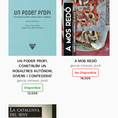
UN PODER PROPI.
A MOS REDÓ
CONSTRUÏM UN
garcia miravet, jordi
NOSALTRES AUTÒNOM,
No Disponible
DIVERS I CONFEDERAT
16.00
€
garcia miravet, jordi
Disponible
12.00
€