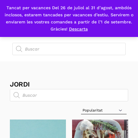
Tancat per vacances Del 26 de juliol al 31 d’agost, ambdós
Fes-te'n sòcia
inclosos, estarem tancades per vacances d’estiu. Servirem o
enviarem les vostres comandes a partir de l’1 de setembre.
Gràcies!
Descarta
JORDI
Sort Products