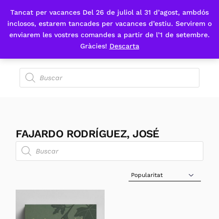
Tancat per vacances Del 26 de juliol al 31 d’agost, ambdós
Fes-te'n sòcia
inclosos, estarem tancades per vacances d’estiu. Servirem o
enviarem les vostres comandes a partir de l’1 de setembre.
Gràcies!
Descarta
FAJARDO RODRÍGUEZ, JOSÉ
Sort Products