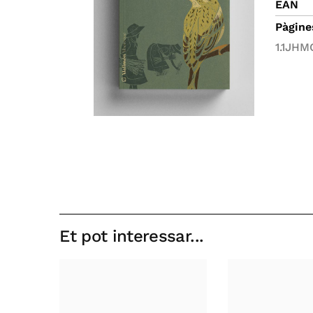
EAN
Pàgine
1.1JH
Et pot interessar...