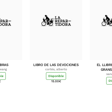
MBRAS
LIBRO DE LAS DEVOCIONES
EL LLIBR
hwang
cortés, alberto
GRANS
san
ble
Disponible
Di
€
15.00
€