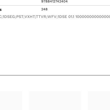
9788412742404
s
248
MC;1DSEG;PST;VXHT;TTVR;WFV;1DSE 01.1 10000000000000