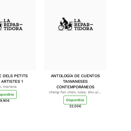
E DELS PETITS
ANTOLOGÍA DE CUENTOS
 ARTISTES 1
TAIWANESES
z, mariana
CONTEMPORÁNEOS
cheng-fan chen, luisa; shu-ying
sponible
chang, luisa
Disponible
9.90
€
22.00
€