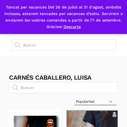
Tancat per vacances Del 26 de juliol al 31 d’agost, ambdós
Fes-te'n sòcia
inclosos, estarem tancades per vacances d’estiu. Servirem o
enviarem les vostres comandes a partir de l’1 de setembre.
Gràcies!
Descarta
CARNÉS CABALLERO, LUISA
Sort Products