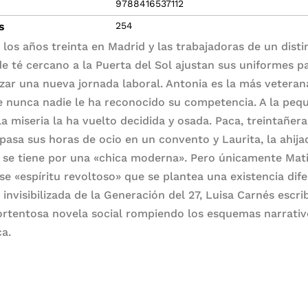
9788416537112
s
254
 los años treinta en Madrid y las trabajadoras de un dist
de té cercano a la Puerta del Sol ajustan sus uniformes p
ar una nueva jornada laboral. Antonia es la más veteran
 nunca nadie le ha reconocido su competencia. A la peq
la miseria la ha vuelto decidida y osada. Paca, treintañera
 pasa sus horas de ocio en un convento y Laurita, la ahija
 se tiene por una «chica moderna». Pero únicamente Mat
ese «espíritu revoltoso» que se plantea una existencia dife
invisibilizada de la Generación del 27, Luisa Carnés escri
ortentosa novela social rompiendo los esquemas narrativ
ca.