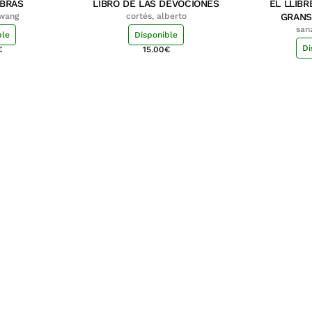
MBRAS
LIBRO DE LAS DEVOCIONES
EL LLIBR
hwang
cortés, alberto
GRANS
san
ble
Disponible
Di
€
15.00
€