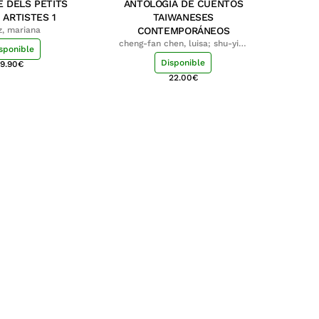
E DELS PETITS
ANTOLOGÍA DE CUENTOS
 ARTISTES 1
TAIWANESES
z, mariana
CONTEMPORÁNEOS
cheng-fan chen, luisa; shu-ying
sponible
chang, luisa
Disponible
9.90
€
22.00
€