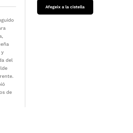
Afegeix a la cistella
inguido
ara
a,
ueña
 y
da del
ilde
rente.
bió
os de