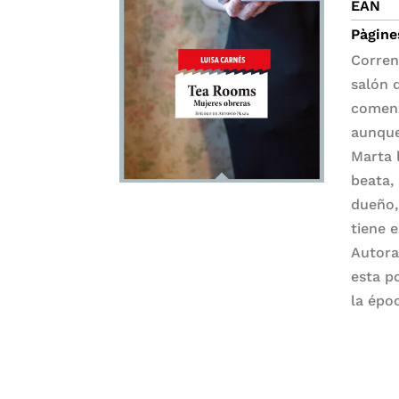
EAN
Pàgine
Corren
salón 
comenz
aunque
Marta 
beata,
dueño,
tiene 
Autora 
esta p
la épo