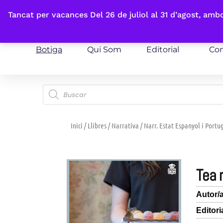
Fes-te'n sòcia
Tancat per vacances Del 26 de juliol al 31 d’agost, am
Botiga
Qui Som
Editorial
Con
Inici
/
Llibres
/
Narrativa
/
Narr. Estat Espanyol i Portu
tea
Autor/
Editori