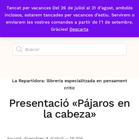
Tancat per vacances Del 26 de juliol al 31 d’agost, ambdós
Fes-te'n sòcia
inclosos, estarem tancades per vacances d’estiu. Servirem o
enviarem les vostres comandes a partir de l’1 de setembre.
Gràcies!
Descarta
La Repartidora: llibreria especialitzada en pensament
crític
Presentació «Pájaros en
la cabeza»
Aquest divendres 9 d’abril – 19:30h