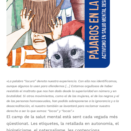
«La palabra “locura” denota nuestra experiencia. Con ella nos identificamos,
aunque algunos la usen para ofendernos […] Estamos orgullosos de haber
resistido el maltrato que nos han dado desde la superioridad en número y en
brutalidad. Si otros movimientos, como el de las mujeres, el de los negros y el
de las personas homosexuales, han podido sobreponerse a la ignorancia y a la
desacreditación, el nuestro también se levantará para reclamar nuestro
derecho a ser lo que somos: “locos” y “locas”.»
El camp de la salut mental està sent cada vegada més
qüestionat. Les etiquetes, la retallada en autonomia, el
biologicisme, el paternalisme, les contencions