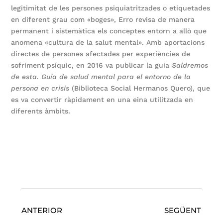
legitimitat de les persones psiquiatritzades o etiquetades
en diferent grau com «boges», Erro revisa de manera
permanent i sistemàtica els conceptes entorn a allò que
anomena «cultura de la salut mental». Amb aportacions
directes de persones afectades per experiències de
sofriment psíquic, en 2016 va publicar la guia
Saldremos
de esta. Guía de salud mental para el entorno de la
persona en crisis
(Biblioteca Social Hermanos Quero), que
es va convertir ràpidament en una eina utilitzada en
diferents àmbits.
ANTERIOR
SEGÜENT