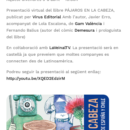
Presentació virtual del llibre PÁJAROS EN LA CABEZA,
publicat per
Virus Editorial
Amb l’autor, Javier Erro,
acompanyat de Lola Escalona, de
Gam València
i
Fernando Balius (autor del còmic
Demesura
i prologuista
del llibre)
En col·laboració amb
LaVeinalTV
. La presentació serà en
castellà ja que preveiem que moltes companyes es
connecten des de Latinoamèrica.
Podreu seguir la presentació al següent enllaç:
http://youtu.be/XQED2EdzirM