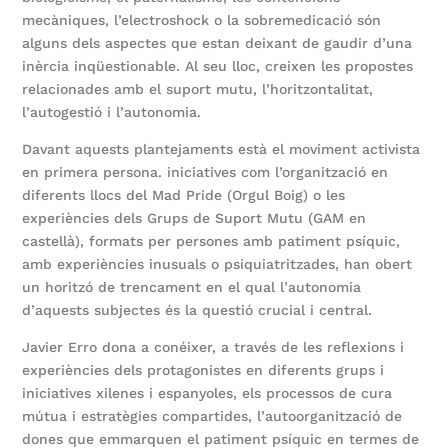
mecàniques, l’electroshock o la sobremedicació són
alguns dels aspectes que estan deixant de gaudir d’una
inèrcia inqüestionable. Al seu lloc, creixen les propostes
relacionades amb el suport mutu, l’horitzontalitat,
l’autogestió i l’autonomia.
Davant aquests plantejaments està el moviment activista
en primera persona. iniciatives com l’organització en
diferents llocs del Mad Pride (Orgul Boig) o les
experiències dels Grups de Suport Mutu (GAM en
castellà), formats per persones amb patiment psíquic,
amb experiències inusuals o psiquiatritzades, han obert
un horitzó de trencament en el qual l’autonomia
d’aquests subjectes és la questió crucial i central.
Javier Erro dona a conéixer, a través de les reflexions i
experiències dels protagonistes en diferents grups i
iniciatives xilenes i espanyoles, els processos de cura
mútua i estratègies compartides, l’autoorganització de
dones que emmarquen el patiment psíquic en termes de