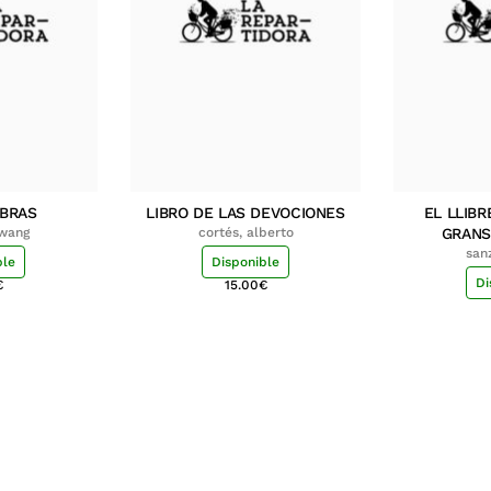
MBRAS
LIBRO DE LAS DEVOCIONES
EL LLIBR
hwang
cortés, alberto
GRANS
san
ble
Disponible
Di
€
15.00
€