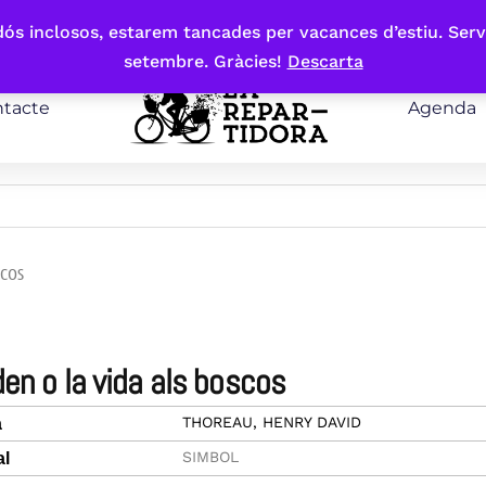
bdós inclosos, estarem tancades per vacances d’estiu. Serv
setembre. Gràcies!
Descarta
tacte
Agenda
SCOS
lden o la vida als boscos
THOREAU, HENRY DAVID
a
SIMBOL
al