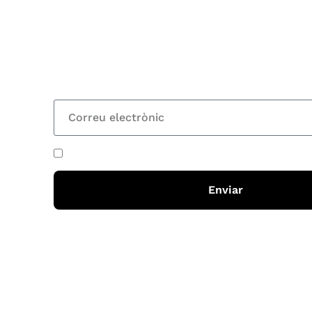
Vols estar al corrent dels actes i cursos que or
rebre les nostres recomanacions de lectures? S
nostre butlletí i rebràs cada 15 dies una actual
totes les novetats
He acceptat i llegit la
política de privadesa
Enviar