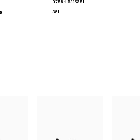
9788415315681
s
351