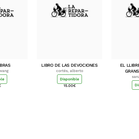
MBRAS
LIBRO DE LAS DEVOCIONES
EL LLIBR
hwang
cortés, alberto
GRANS
san
ble
Disponible
Di
€
15.00
€