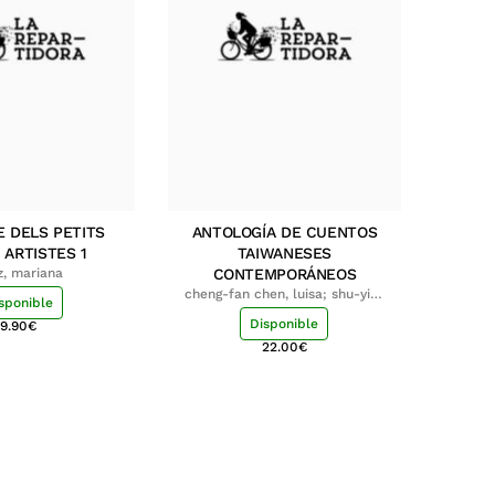
E DELS PETITS
ANTOLOGÍA DE CUENTOS
 ARTISTES 1
TAIWANESES
z, mariana
CONTEMPORÁNEOS
cheng-fan chen, luisa; shu-ying
sponible
chang, luisa
Disponible
9.90
€
22.00
€