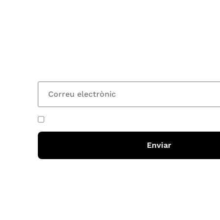
Vols estar al corrent dels actes i cursos que or
rebre les nostres recomanacions de lectures? S
nostre butlletí i rebràs cada 15 dies una actual
totes les novetats
He acceptat i llegit la
política de privadesa
Enviar