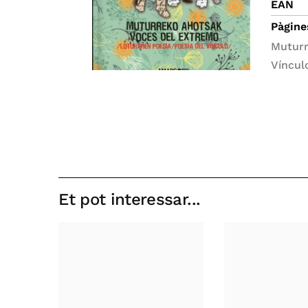
EAN
Pàgine
Muturr
Víncul
Et pot interessar...