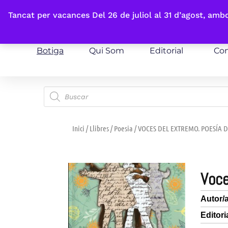
Fes-te'n sòcia
Tancat per vacances Del 26 de juliol al 31 d’agost, am
Botiga
Qui Som
Editorial
Con
Inici
/
Llibres
/
Poesia
/ VOCES DEL EXTREMO. POESÍA 
voc
Autor/
Editori