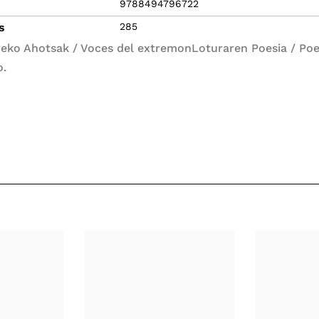
9788494796722
s
285
eko Ahotsak / Voces del extremonLoturaren Poesia / Poe
o.