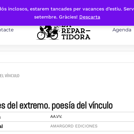
bdós inclosos, estarem tancades per vacances d’estiu. Serv
setembre. Gràcies!
Descarta
tacte
Agenda
DEL VÍNCULO
es del extremo. poesía del vínculo
AA.VV.
a
AMARGORD EDICIONES
al