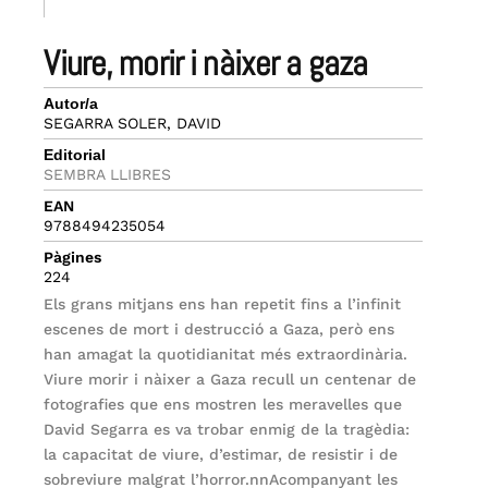
viure, morir i nàixer a gaza
Autor/a
SEGARRA SOLER, DAVID
Editorial
SEMBRA LLIBRES
EAN
9788494235054
Pàgines
224
Els grans mitjans ens han repetit fins a l’infinit
escenes de mort i destrucció a Gaza, però ens
han amagat la quotidianitat més extraordinària.
Viure morir i nàixer a Gaza recull un centenar de
fotografies que ens mostren les meravelles que
David Segarra es va trobar enmig de la tragèdia:
la capacitat de viure, d’estimar, de resistir i de
sobreviure malgrat l’horror.nnAcompanyant les