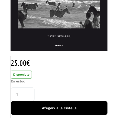
25.00
€
Disponible
En estoc
Afegeix a la cistella