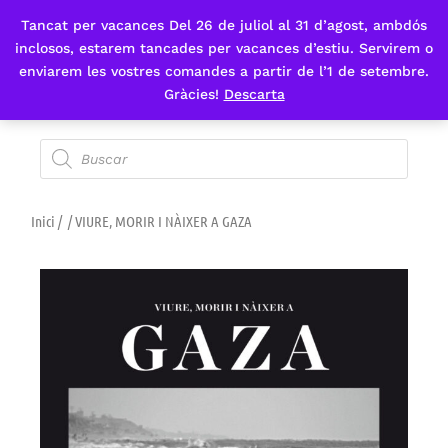
Tancat per vacances Del 26 de juliol al 31 d’agost, ambdós
Fes-te'n sòcia
inclosos, estarem tancades per vacances d’estiu. Servirem o
enviarem les vostres comandes a partir de l’1 de setembre.
Gràcies!
Descarta
Inici
/
/ VIURE, MORIR I NÀIXER A GAZA