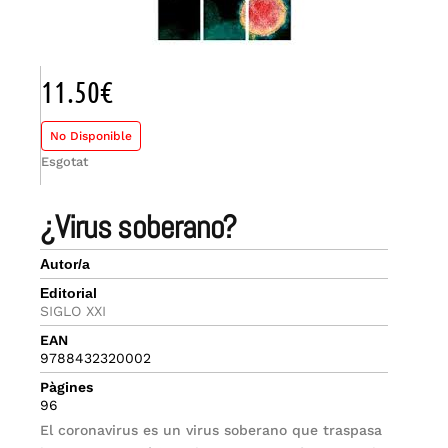
11.50
€
No Disponible
Esgotat
¿virus soberano?
Autor/a
Editorial
SIGLO XXI
EAN
9788432320002
Pàgines
96
El coronavirus es un virus soberano que traspasa