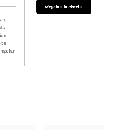
Afegeix a la cistella
aig
els
ids
ebé
ingular