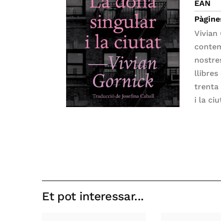
EAN
Pàgine
Vivian 
contem
nostre
llibres
trenta
i la ciu
Et pot interessar...