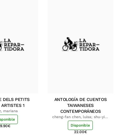
E DELS PETITS
ANTOLOGÍA DE CUENTOS
 ARTISTES 1
TAIWANESES
z, mariana
CONTEMPORÁNEOS
cheng-fan chen, luisa; shu-ying
sponible
chang, luisa
Disponible
9.90
€
22.00
€