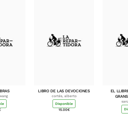
MBRAS
LIBRO DE LAS DEVOCIONES
EL LLIBR
hwang
cortés, alberto
GRANS
san
ble
Disponible
Di
€
15.00
€