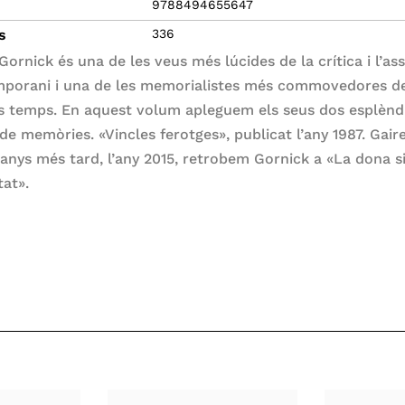
9788494655647
s
336
Gornick és una de les veus més lúcides de la crítica i l’ass
porani i una de les memorialistes més commovedores d
s temps. En aquest volum apleguem els seus dos esplènd
 de memòries. «Vincles ferotges», publicat l’any 1987. Gair
 anys més tard, l’any 2015, retrobem Gornick a «La dona s
tat».