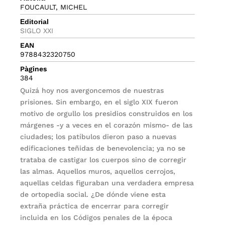
FOUCAULT, MICHEL
Editorial
SIGLO XXI
EAN
9788432320750
Pàgines
384
Quizá hoy nos avergoncemos de nuestras
prisiones. Sin embargo, en el siglo XIX fueron
motivo de orgullo los presidios construidos en los
márgenes -y a veces en el corazón mismo- de las
ciudades; los patíbulos dieron paso a nuevas
edificaciones teñidas de benevolencia; ya no se
trataba de castigar los cuerpos sino de corregir
las almas. Aquellos muros, aquellos cerrojos,
aquellas celdas figuraban una verdadera empresa
de ortopedia social. ¿De dónde viene esta
extraña práctica de encerrar para corregir
incluida en los Códigos penales de la época