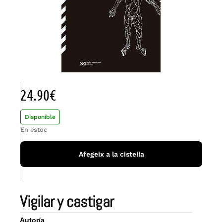
24.90
€
Disponible
En estoc
Afegeix a la cistella
vigilar y castigar
Autor/a