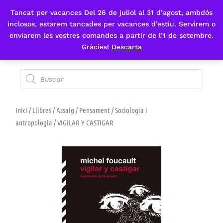
Tancat per vacances Del 26 de juliol al 31 d’agost, ambdós
Fes-te'n sòcia
inclosos, estarem tancades per vacances d’estiu. Servirem o
enviarem les vostres comandes a partir de l’1 de setembre.
Gràcies!
Descarta
Inici
/
Llibres
/
Assaig
/
Pensament
/
Sociologia i
antropologia
/ VIGILAR Y CASTIGAR