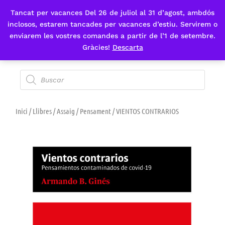
Tancat per vacances Del 26 de juliol al 31 d’agost, ambdós
Fes-te'n sòcia
inclosos, estarem tancades per vacances d’estiu. Servirem o
enviarem les vostres comandes a partir de l’1 de setembre.
Gràcies!
Descarta
Inici
/
Llibres
/
Assaig
/
Pensament
/ VIENTOS CONTRARIOS