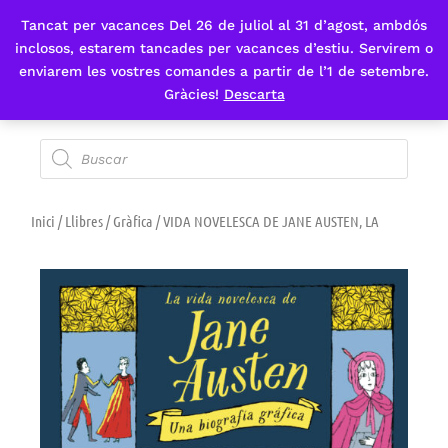
Tancat per vacances Del 26 de juliol al 31 d’agost, ambdós
Fes-te'n sòcia
inclosos, estarem tancades per vacances d’estiu. Servirem o
enviarem les vostres comandes a partir de l’1 de setembre.
Gràcies!
Descarta
Inici
/
Llibres
/
Gràfica
/ VIDA NOVELESCA DE JANE AUSTEN, LA