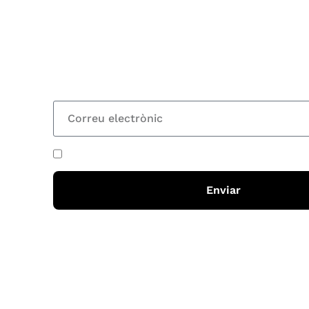
Vols estar al corrent dels actes i cursos que or
rebre les nostres recomanacions de lectures? S
nostre butlletí i rebràs cada 15 dies una actual
totes les novetats
He acceptat i llegit la
política de privadesa
Enviar