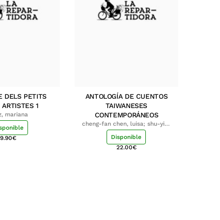
E DELS PETITS
ANTOLOGÍA DE CUENTOS
 ARTISTES 1
TAIWANESES
z, mariana
CONTEMPORÁNEOS
cheng-fan chen, luisa; shu-ying
sponible
chang, luisa
Disponible
9.90
€
22.00
€