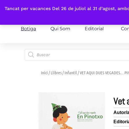
Fes-te'n sòcia
Tancat per vacances Del 26 de juliol al 31 d’agost, am
Botiga
Qui Som
Editorial
Con
Inici
/
Llibres
/
Infantil
/ VET AQUI DUES VEGADES… P
vet
Autor/
Editori