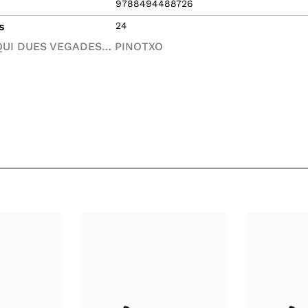
9788494488726
s
24
QUI DUES VEGADES… PINOTXO