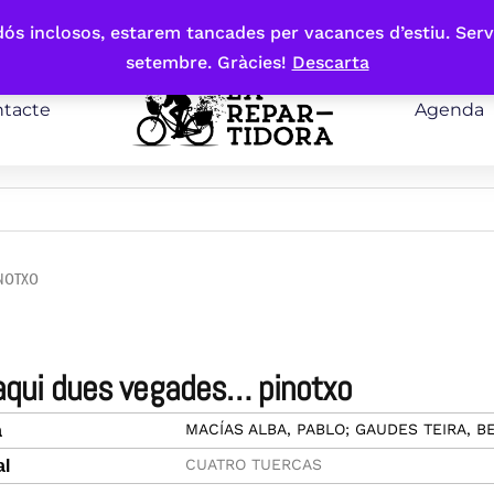
bdós inclosos, estarem tancades per vacances d’estiu. Serv
setembre. Gràcies!
Descarta
tacte
Agenda
INOTXO
 aqui dues vegades… pinotxo
MACÍAS ALBA, PABLO; GAUDES TEIRA, B
a
CUATRO TUERCAS
al