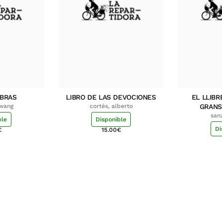
MBRAS
LIBRO DE LAS DEVOCIONES
EL LLIBR
hwang
cortés, alberto
GRANS
san
ble
Disponible
Di
€
15.00
€