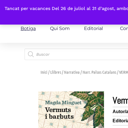
Fes-te'n sòcia
Tancat per vacances Del 26 de juliol al 31 d’agost, am
Botiga
Qui Som
Editorial
Con
Inici
/
Llibres
/
Narrativa
/
Narr. Països Catalans
/ VERM
ver
Autor/
Editori