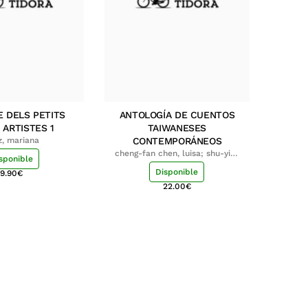
E DELS PETITS
ANTOLOGÍA DE CUENTOS
 ARTISTES 1
TAIWANESES
z, mariana
CONTEMPORÁNEOS
cheng-fan chen, luisa; shu-ying
sponible
chang, luisa
Disponible
9.90
€
22.00
€