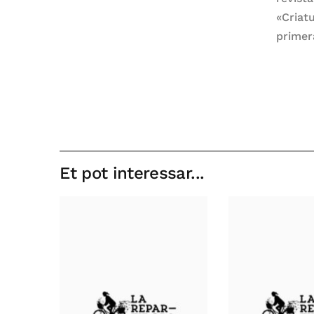
«Criat
primera
Et pot interessar...