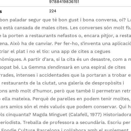
9788419836151
s
224
 bon paladar segur que té bon gust i bona conversa, oi? L
està cansada de males cites. Les converses són molt flu
e la porten a restaurants nefastos o, encara pitjor, a rest
ena. Això ha de canviar. Per fer-ho, s’inventa una aplicaci
riar el plat i no el tio: una app de cites a cegues
nòmiques. A partir d’ara, si la cita és un desastre, com a 
sopat bé. La Gemma s’endinsarà en una espiral de cites
rrades, intenses i accidentades que la portaran a trobar e
 restaurants de la ciutat, una galeria de despropòsits i
ions amb molt d’humor, però que també li permetran ret
 ella mateixa. Perquè de parelles en podem tenir moltes,
llors amics són el més valuós que podem conservar. Qui h
dels cinquanta? Magda Minguet (Calafell, 1977) Historiador
 periodista. Treballa de professora a secundària. Escriu per
a Foodie Culture Barcelona i col·labora amb el suplement