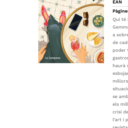
EAN
Pàgine
Qui té
Gemma 
a sobr
de cad
poder t
gastro
haurà 
esboja
millors
situac
se amb
els mi
crisi 
l’art i
revist