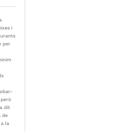
a
ixes i
aurants
ó per
mínim
ls
robar-
 però
a dit
a de
 a la