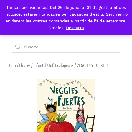
Tancat per vacances Del 26 de juliol al 31 d’agost, ambdós
Fes-te'n sòcia
inclosos, estarem tancades per vacances d’estiu. Servirem o
enviarem les vostres comandes a partir de l’1 de setembre.
Gràcies!
Descarta
Inici
/
Llibres
/
Infantil
/
Inf. Ecologisme
/ VEGGIES Y FUERTES