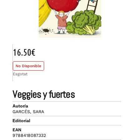
16.50
€
No Disponible
Esgotat
veggies y fuertes
Autor/a
GARCÉS, SARA
Editorial
EAN
9788418087332