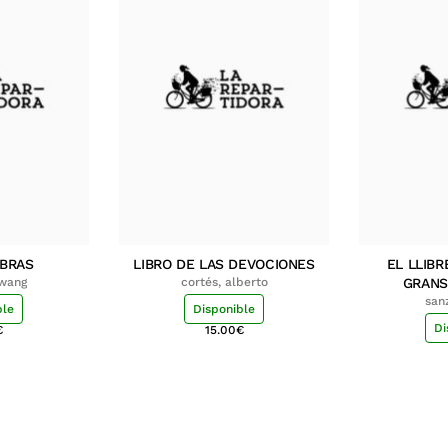
MBRAS
LIBRO DE LAS DEVOCIONES
EL LLIBR
hwang
cortés, alberto
GRANS
san
ble
Disponible
Di
€
15.00
€