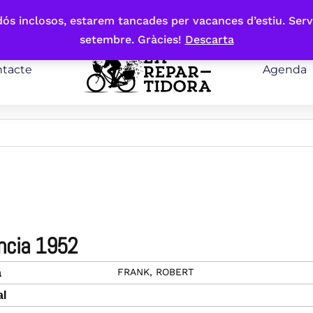
bdós inclosos, estarem tancades per vacances d’estiu. Serv
setembre. Gràcies!
Descarta
tacte
Agenda
encia 1952
FRANK, ROBERT
a
al