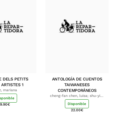
E DELS PETITS
ANTOLOGÍA DE CUENTOS
 ARTISTES 1
TAIWANESES
z, mariana
CONTEMPORÁNEOS
cheng-fan chen, luisa; shu-ying
sponible
chang, luisa
Disponible
9.90
€
22.00
€