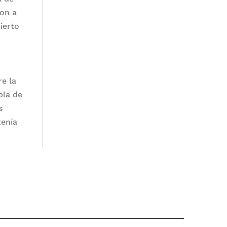
ron a
ierto
re la
bla de
s
tenía