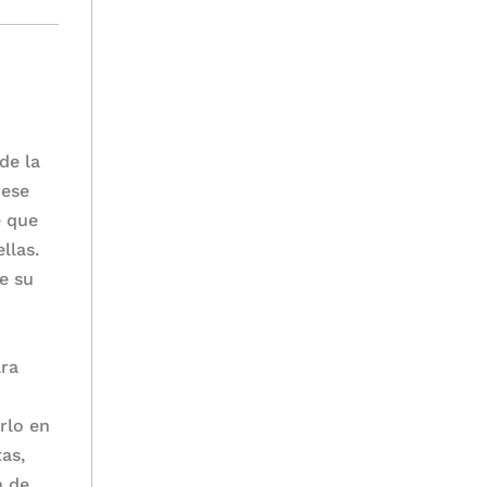
 de la
 ese
e que
llas.
de su
ara
rlo en
as,
n de