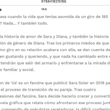
9788418215186
s
144
asa cuando la vida que tenías asumida da un giro de 180
? Nada… Y también todo.
 la historia de amor de Sara y Diana, y también la historia
ción de género de Diana. Tras los primeros miedos de que
ino giro en su relación acabara con ella, se dan cuenta d
uen gustando y queriendo, y que nada ha cambiado entre e
 tendrán que salir del armario y enfrentarse a la mirada 
 familiar y social.
gen de ‘Us’ es un fanzine que publicó Sara Soler en 2019 p
 el proceso de transición de su pareja. Tras cuatro
esiones del fanzine, Sara decide hacerlo crecer y converti
vela gráfica que relata cómo afrontaron ese proceso junt
 compendio de anécdotas reveladoras: la difícil confesió