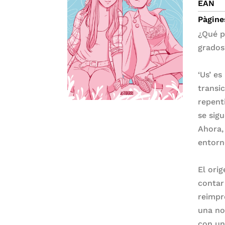
EAN
Pàgine
¿Qué p
grados
‘Us’ es
transi
repent
se sig
Ahora,
entorno
El ori
contar
reimpr
una no
con un