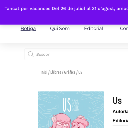
Fes-te'n sòcia
Tancat per vacances Del 26 de juliol al 31 d’agost, am
Botiga
Qui Som
Editorial
Con
Inici
/
Llibres
/
Gràfica
/ US
us
Autor/
Editori