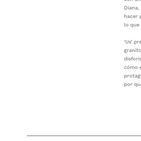
Diana,
hacer 
lo que
‘Us’ pr
granit
disfor
cómo e
protag
por qu