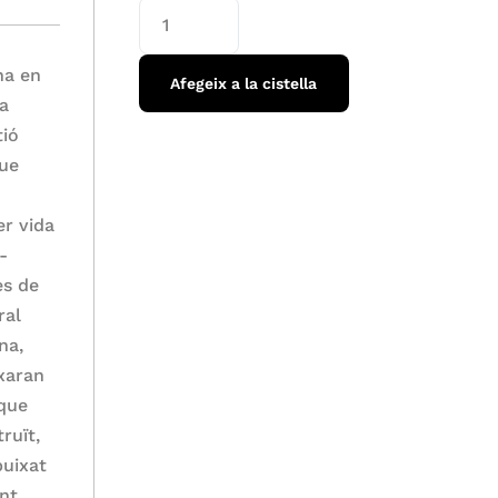
na en
Afegeix a la cistella
la
tió
que
er vida
-
es de
ral
na,
xaran
 que
ruït,
buixat
ent