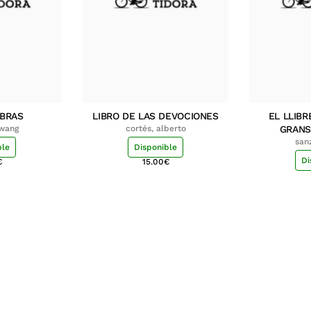
MBRAS
LIBRO DE LAS DEVOCIONES
EL LLIBR
hwang
cortés, alberto
GRANS
san
ble
Disponible
Di
€
15.00
€