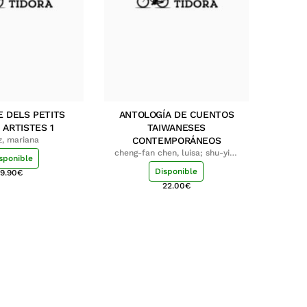
E DELS PETITS
ANTOLOGÍA DE CUENTOS
 ARTISTES 1
TAIWANESES
z, mariana
CONTEMPORÁNEOS
cheng-fan chen, luisa; shu-ying
sponible
chang, luisa
Disponible
9.90
€
22.00
€