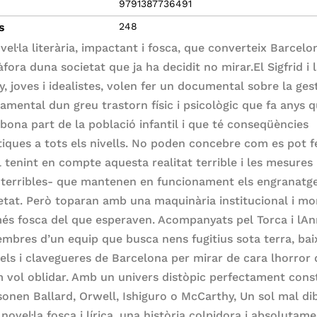
9791387736491
s
248
vel·la literària, impactant i fosca, que converteix Barcelo
fora duna societat que ja ha decidit no mirar.El Sigfrid i 
, joves i idealistes, volen fer un documental sobre la ges
amental dun greu trastorn físic i psicològic que fa anys 
 bona part de la població infantil i que té conseqüències
iques a tots els nivells. No poden concebre com es pot f
 tenint en compte aquesta realitat terrible i les mesures 
terribles- que mantenen en funcionament els engranatg
ietat. Però toparan amb una maquinària institucional i mo
és fosca del que esperaven. Acompanyats pel Torca i lAn
mbres d’un equip que busca nens fugitius sota terra, bai
nels i clavegueres de Barcelona per mirar de cara lhorror
 vol oblidar. Amb un univers distòpic perfectament const
sonen Ballard, Orwell, Ishiguro o McCarthy, Un sol mal di
novel·la fosca i lírica, una història colpidora i absolutam