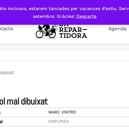
bdós inclosos, estarem tancades per vacances d’estiu. Serv
setembre. Gràcies!
Descarta
tacte
Agenda
DIBUIXAT
sol mal dibuixat
MARC VINTRÓ
a
EMPURIES
al