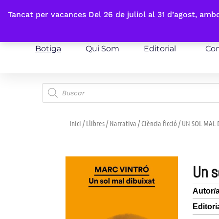
Fes-te'n sòcia
Tancat per vacances Del 26 de juliol al 31 d’agost, am
Botiga
Qui Som
Editorial
Con
Inici
/
Llibres
/
Narrativa
/
Ciència ficció
/ UN SOL MAL 
un 
Autor/
Editori