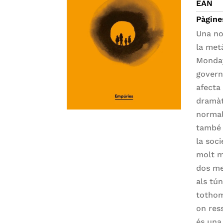
EAN
Pàgine
Una no
la metà
Monday
govern
afecta
dramàt
normal
també 
la soc
molt m
dos me
als tú
tothom
on res
és una 