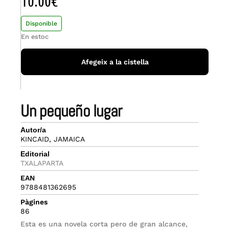
10.00
€
Disponible
En estoc
Afegeix a la cistella
un pequeño lugar
Autor/a
KINCAID, JAMAICA
Editorial
TXALAPARTA
EAN
9788481362695
Pàgines
86
Esta es una novela corta pero de gran alcance,