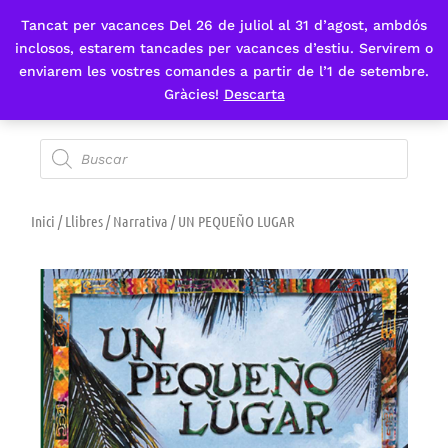
Tancat per vacances Del 26 de juliol al 31 d’agost, ambdós
Fes-te'n sòcia
inclosos, estarem tancades per vacances d’estiu. Servirem o
enviarem les vostres comandes a partir de l’1 de setembre.
Gràcies!
Descarta
Inici
/
Llibres
/
Narrativa
/ UN PEQUEÑO LUGAR