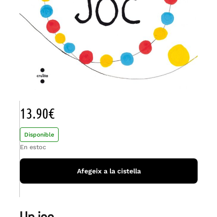
13.90
€
Disponible
En estoc
Afegeix a la cistella