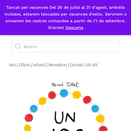
Tancat per vacances Del 26 de juliol al 31 d’agost, ambdós
Fes-te'n sòcia
inclosos, estarem tancades per vacances d’estiu. Servirem o
enviarem les vostres comandes a partir de l’1 de setembre.
Gràcies!
Descarta
Inici
/
Llibres
/
Infantil
/
Menudetes / Cartoné
/ UN JOC