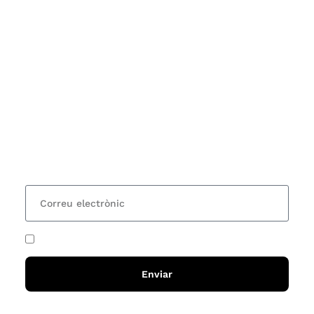
Subscriu-te
Vols estar al corrent dels actes i cursos que
organitzem i rebre les nostres recomanacions de
lectures? Subscriu-te al nostre butlletí i rebràs cada
15 dies una actualització amb totes les novetats
He acceptat i llegit la
política de privadesa
Enviar