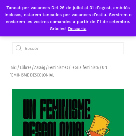
Tancat per vacances Del 26 de juliol al 31 d’agost, ambdós
Fes-te'n sòcia
inclosos, estarem tancades per vacances d’estiu. Servirem o
enviarem les vostres comandes a partir de l’1 de setembre.
Gràcies!
Descarta
Inici
/
Llibres
/
Assaig
/
Feminismes
/
Teoria feminista
/ UN
FEMINISME DESCOLONIAL