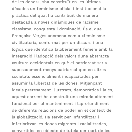
de les dones», sha constituït en les últimes
dècades un feminisme oficial i institucional la
pràctica del qual ha contribuït de manera
destacada a noves dinàmiques de racisme,
classisme, conquesta i dominació. És el que
Françoise Vergès anomena com a «feminisme
civilitzatori», conformat per un discurs i una
lògica que identifica lalliberament femení amb la
integració i ladopció dels valors duna abstracta
«cultura occidental» en què el patriarcat seria
suposadament menys patriarcal que en altres
societats essencialment incapacitades per
assumir la llibertat de les dones. Mitjançant
ideals pretesament il·lustrats, democràtics i laics,
aquest corrent ha construit una mirada altament
funcional per al manteniment i laprofundiment
de diferents relacions de poder en el context de
la globalització. Ha servit per infantilitzar i
inferioritzar les dones migrants i racialitzades,
convertides en objecte de tutela per part de les