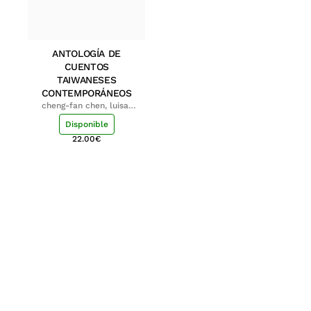
ANTOLOGÍA DE
CUENTOS
TAIWANESES
CONTEMPORÁNEOS
cheng-fan chen, luisa;
shu-ying chang, luisa
Disponible
22.00
€