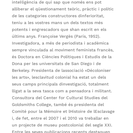
intel·ligència de qui sap que només ens pot
alliberar el qüestionament teòric, pràctic i polític
de les categories constructores dinferioritat,
teniu a les vostres mans un dels textos més
potents i engrescadors que shan escrit en els
últims anys. Françoise Vergès (París, 1952).
Investigadora, a més de periodista i acadèmica
sempre vinculada al moviment feminista francès,
és Doctora en Ciències Polítiques i Estudis de la
Dona per les universitats de San Diego i de
Berkeley. Presidenta de lassociació «Décoloniser
les arts», lesclavitud colonial ha estat un dels
seus camps principals dinvestigació, totalment
lligat a la seva tasca com a pensadora i militant.
Consultora del Center for Cultural Studies del
Goldsmiths College, també és presidenta del
Comité pour la Mémoire et lHistoire de lEsclavage
i, de fet, entre el 2007 i el 2010 va treballar en
un projecte de museu postcolonial del segle XXI.
Entre les seves publicacions recents destaquen