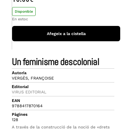
Disponible
En estoc
Afegeix a la cistella
un feminisme descolonial
Autor/a
VERGÈS, FRANÇOISE
Editorial
VIRUS EDITORIAL
EAN
9788417870164
Pàgines
128
A través de la construcció de la noció de «drets