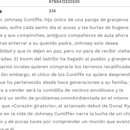
9788412220520
s
234
en Johnsey Cunliffe, hijo único de una pareja de granjeros
eses, sufre cada santo día el acoso y las burlas de Eugene
e y sus compinches, antiguos compañeros de aula ahora 
Tras enterrar a su querido padre, Johnsey solo desea
lidad y que lo dejen en paz, pero no para de recibir visita
radas. El boom del ladrillo ha llegado al pueblo y granjero
arios locales quieren comprarle los terrenos recalificado
. Sin embargo, el chico de los Cunliffe no quiere despren
que ha pertenecido desde hace generaciones a su familia, 
va a vender será la comidilla de vecinos envidiosos y le
ará un sinfín de problemas.nnnnAmbientada en el mismo
 que «Corazón giratorio», el aclamado debut de Donal Ry
o en la vida de Johnsey Cunliffe» narra la lucha de un ch
rio y de pocas luces por comprender un mundo que avan
que él.