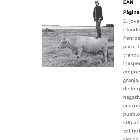
EAN
Pàgine
El jov
irland
Penros
paro. 
tranqui
inespe
empres
granja
de lo 
negati
acarre
pueblo
«Un añ
solita
rápido 