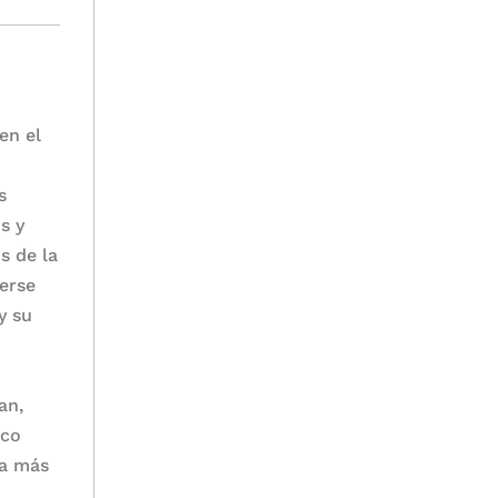
en el
s
s y
s de la
derse
y su
an,
ico
za más