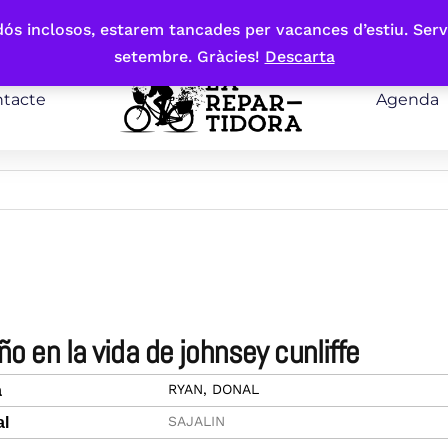
bdós inclosos, estarem tancades per vacances d’estiu. Serv
setembre. Gràcies!
Descarta
tacte
Agenda
año en la vida de johnsey cunliffe
RYAN, DONAL
a
SAJALIN
al