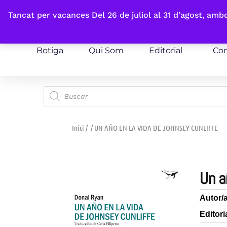
Fes-te'n sòcia
Tancat per vacances Del 26 de juliol al 31 d’agost, am
Botiga
Qui Som
Editorial
Con
Inici
/
/ UN AÑO EN LA VIDA DE JOHNSEY CUNLIFFE
un 
Autor/
Editori