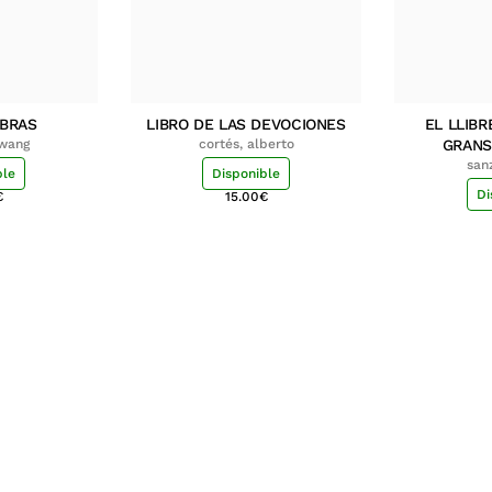
MBRAS
LIBRO DE LAS DEVOCIONES
EL LLIBR
hwang
cortés, alberto
GRANS
san
ble
Disponible
Di
€
15.00
€