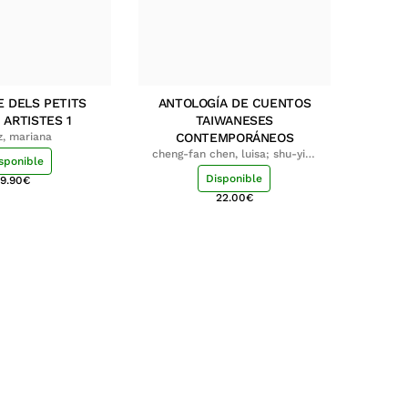
E DELS PETITS
ANTOLOGÍA DE CUENTOS
 ARTISTES 1
TAIWANESES
z, mariana
CONTEMPORÁNEOS
cheng-fan chen, luisa; shu-ying
sponible
chang, luisa
Disponible
9.90
€
22.00
€