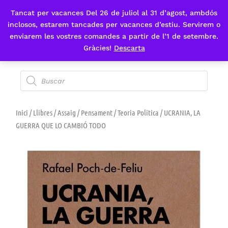
Tancat per vacances Del 26 de juliol al 31 d’agost, ambdós
Fes-te'n sòcia
inclosos, estarem tancades per vacances d’estiu. Servirem o
enviarem les vostres comandes a partir de l’1 de setembre.
Gràcies!
Descarta
Inici
/
Llibres
/
Assaig
/
Pensament
/
Teoria Politica
/ UCRANIA, LA
GUERRA QUE LO CAMBIÓ TODO