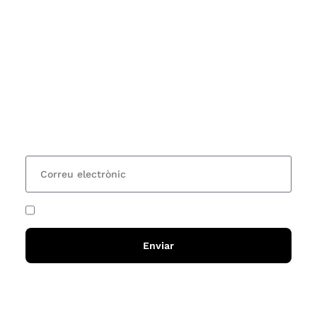
Subscriu-te
Vols estar al corrent dels actes i cursos que
organitzem i rebre les nostres recomanacions de
lectures? Subscriu-te al nostre butlletí i rebràs cada
15 dies una actualització amb totes les novetats
He acceptat i llegit la
política de privadesa
Enviar