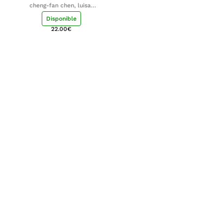
cheng-fan chen, luisa;
shu-ying chang, luisa
Disponible
22.00
€