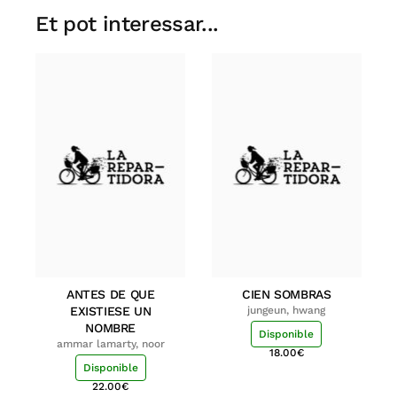
Et pot interessar...
ANTES DE QUE
CIEN SOMBRAS
EXISTIESE UN
jungeun, hwang
NOMBRE
Disponible
ammar lamarty, noor
18.00
€
Disponible
22.00
€