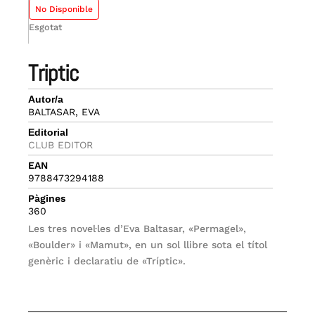
No Disponible
Esgotat
triptic
Autor/a
BALTASAR, EVA
Editorial
CLUB EDITOR
EAN
9788473294188
Pàgines
360
Les tres novel·les d’Eva Baltasar, «Permagel»,
«Boulder» i «Mamut», en un sol llibre sota el títol
genèric i declaratiu de «Tríptic».