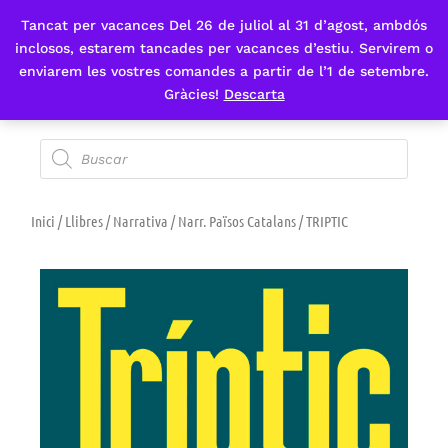
Tancat per vacances Del 26 de juliol al 31 d’agost, ambdós
Fes-te'n sòcia
inclosos, estarem tancades per vacances d’estiu. Servirem o
enviarem les vostres comandes a partir de l’1 de setembre.
Gràcies!
Descarta
Inici
/
Llibres
/
Narrativa
/
Narr. Països Catalans
/ TRIPTIC