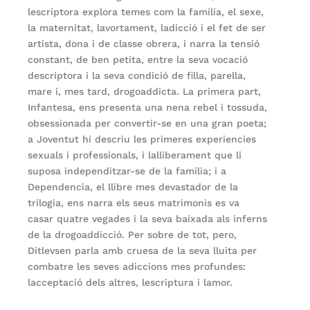
lescriptora explora temes com la família, el sexe,
la maternitat, lavortament, ladicció i el fet de ser
artista, dona i de classe obrera, i narra la tensió
constant, de ben petita, entre la seva vocació
descriptora i la seva condició de filla, parella,
mare i, mes tard, drogoaddicta. La primera part,
Infantesa, ens presenta una nena rebel i tossuda,
obsessionada per convertir-se en una gran poeta;
a Joventut hi descriu les primeres experiencies
sexuals i professionals, i lalliberament que li
suposa independitzar-se de la família; i a
Dependencia, el llibre mes devastador de la
trilogia, ens narra els seus matrimonis es va
casar quatre vegades i la seva baixada als inferns
de la drogoaddicció. Per sobre de tot, pero,
Ditlevsen parla amb cruesa de la seva lluita per
combatre les seves adiccions mes profundes:
lacceptació dels altres, lescriptura i lamor.