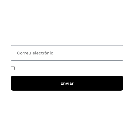
Vols estar al corrent dels actes i cursos que
organitzem i rebre les nostres recomanacions de
lectures? Subscriu-te al nostre butlletí i rebràs cada
15 dies una actualització amb totes les novetats
He acceptat i llegit la
política de privadesa
Enviar