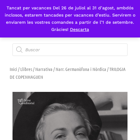
Tancat per vacances Del 26 de juliol al 31 d’agost, ambdós
Fes-te'n sòcia
inclosos, estarem tancades per vacances d’estiu. Servirem o
enviarem les vostres comandes a partir de l’1 de setembre.
Gràcies!
Descarta
Inici
/
Llibres
/
Narrativa
/
Narr. Germanòfona i Nòrdica
/ TRILOGIA
DE COPENHAGUEN