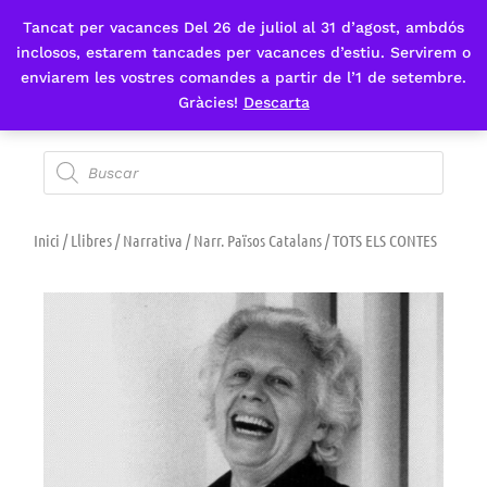
Tancat per vacances Del 26 de juliol al 31 d’agost, ambdós
Fes-te'n sòcia
inclosos, estarem tancades per vacances d’estiu. Servirem o
enviarem les vostres comandes a partir de l’1 de setembre.
Gràcies!
Descarta
Inici
/
Llibres
/
Narrativa
/
Narr. Països Catalans
/ TOTS ELS CONTES