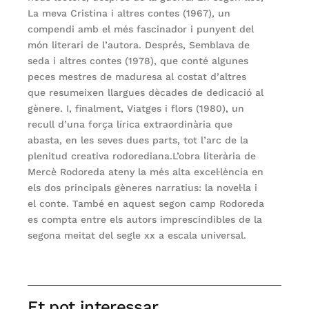
La meva Cristina i altres contes (1967), un
compendi amb el més fascinador i punyent del
món literari de l’autora. Després, Semblava de
seda i altres contes (1978), que conté algunes
peces mestres de maduresa al costat d’altres
que resumeixen llargues dècades de dedicació al
gènere. I, finalment, Viatges i flors (1980), un
recull d’una força lírica extraordinària que
abasta, en les seves dues parts, tot l’arc de la
plenitud creativa rodorediana.L’obra literària de
Mercè Rodoreda ateny la més alta excel·lència en
els dos principals gèneres narratius: la novel·la i
el conte. També en aquest segon camp Rodoreda
es compta entre els autors imprescindibles de la
segona meitat del segle xx a escala universal.
Et pot interessar...