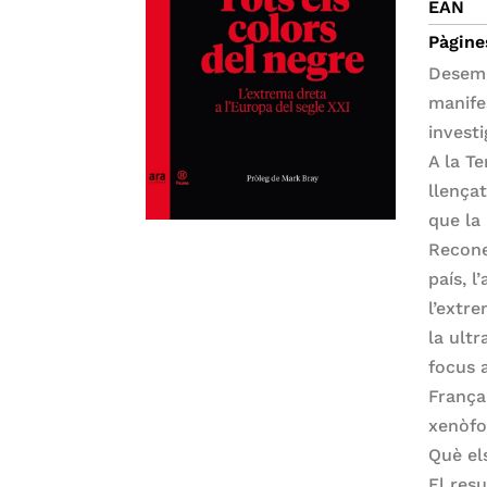
EAN
Pàgine
Desemm
manife
investi
A la T
llença
que la 
Recone
país, 
l’extr
la ult
focus a
França
xenòfo
Què el
El res