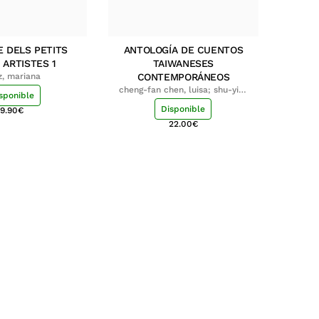
E DELS PETITS
ANTOLOGÍA DE CUENTOS
 ARTISTES 1
TAIWANESES
z, mariana
CONTEMPORÁNEOS
cheng-fan chen, luisa; shu-ying
sponible
chang, luisa
Disponible
9.90
€
22.00
€