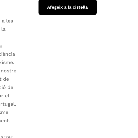
Afegeix a la cistella
 a les
 la
a
ciència
ixisme.
 nostre
t de
ció de
r el
rtugal,
isme
nent.
carrer