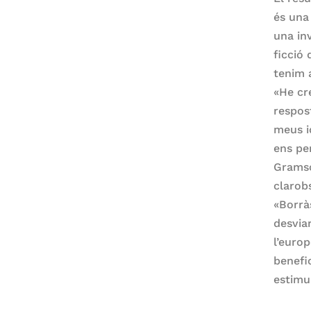
és una
una in
ficció 
tenim 
«He cr
respos
meus i
ens pe
Gramsci
clarob
«Borrà
desvia
l’euro
benefi
estimul