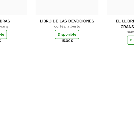
MBRAS
LIBRO DE LAS DEVOCIONES
EL LLIBR
hwang
cortés, alberto
GRANS
san
ble
Disponible
Di
€
15.00
€