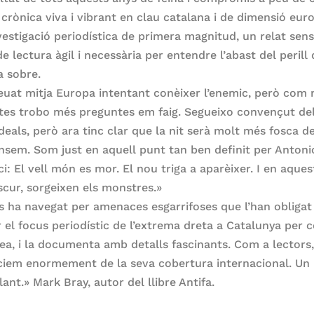
 crònica viva i vibrant en clau catalana i de dimensió eur
vestigació periodística de primera magnitud, un relat sen
de lectura àgil i necessària per entendre l’abast del perill
a sobre.
euat mitja Europa intentant conèixer l’enemic, però com
tes trobo més preguntes em faig. Segueixo convençut de
deals, però ara tinc clar que la nit serà molt més fosca d
nsem. Som just en aquell punt tan ben definit per Antoni
: El vell món es mor. El nou triga a aparèixer. I en aques
scur, sorgeixen els monstres.»
s ha navegat per amenaces esgarrifoses que l’han obligat
r el focus periodístic de l’extrema dreta a Catalunya per c
pea, i la documenta amb detalls fascinants. Com a lectors
ciem enormement de la seva cobertura internacional. Un 
ant.» Mark Bray, autor del llibre Antifa.