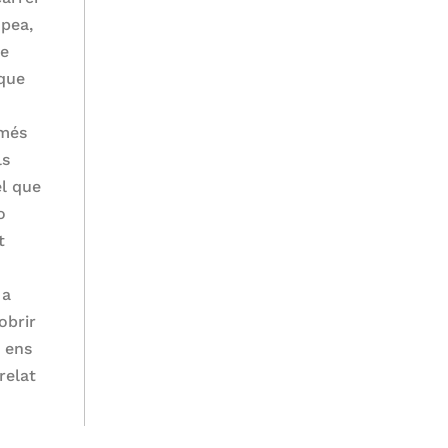
opea,
se
 que
 més
ls
el que
o
t
 a
obrir
, ens
relat