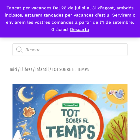
Tancat per vacances Del 26 de juliol al 31 d’agost, ambdós
Fes-te'n sòcia
inclosos, estarem tancades per vacances d’estiu. Servirem o
enviarem les vostres comandes a partir de l’1 de setembre.
Gràcies!
Descarta
Inici
/
Llibres
/
Infantil
/ TOT SOBRE EL TEMPS