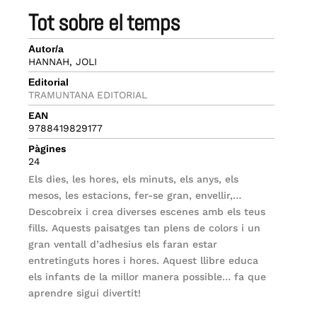
tot sobre el temps
Autor/a
HANNAH, JOLI
Editorial
TRAMUNTANA EDITORIAL
EAN
9788419829177
Pàgines
24
Els dies, les hores, els minuts, els anys, els
mesos, les estacions, fer-se gran, envellir,…
Descobreix i crea diverses escenes amb els teus
fills. Aquests paisatges tan plens de colors i un
gran ventall d’adhesius els faran estar
entretinguts hores i hores. Aquest llibre educa
els infants de la millor manera possible… fa que
aprendre sigui divertit!