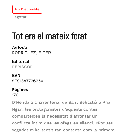
No Disponible
Esgotat
tot era el mateix forat
Autor/a
RODRIGUEZ, EIDER
Editorial
PERISCOPI
EAN
9791387726256
Pàgines
176
D’Hendaia a Errenteria, de Sant Sebastià a Pha
Ngan, les protagonistes d’aquests contes
comparteixen la necessitat d’afrontar un
conflicte íntim que les ofega en silenci. «Poques
vegades m’he sentit tan contenta com la primera