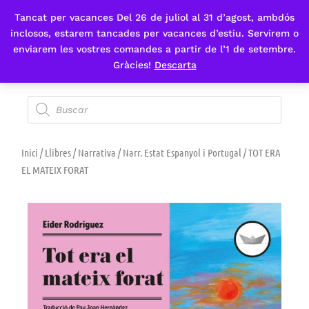
Tancat per vacances Del 26 de juliol al 31 d’agost, ambdós
Fes-te'n sòcia
inclosos, estarem tancades per vacances d’estiu. Servirem o
enviarem les vostres comandes a partir de l’1 de setembre.
Gràcies!
Descarta
Inici
/
Llibres
/
Narrativa
/
Narr. Estat Espanyol i Portugal
/ TOT ERA
EL MATEIX FORAT