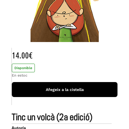
14.00
€
Disponible
En estoc
Afegeix a la cistella
tinc un volcà (2a edició)
Autor/a