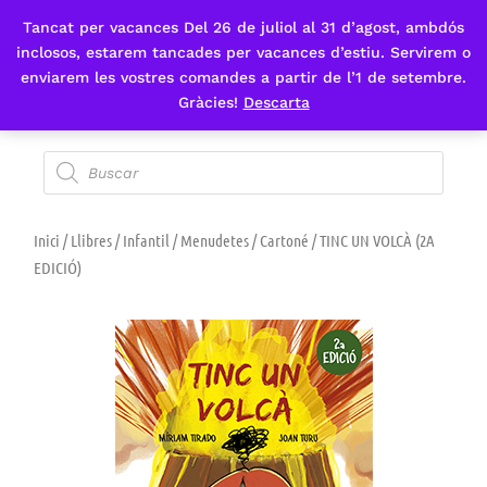
Tancat per vacances Del 26 de juliol al 31 d’agost, ambdós
Fes-te'n sòcia
inclosos, estarem tancades per vacances d’estiu. Servirem o
enviarem les vostres comandes a partir de l’1 de setembre.
Gràcies!
Descarta
Inici
/
Llibres
/
Infantil
/
Menudetes / Cartoné
/ TINC UN VOLCÀ (2A
EDICIÓ)