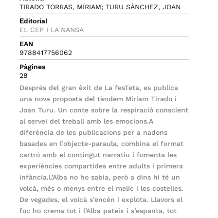
TIRADO TORRAS, MÍRIAM; TURU SÁNCHEZ, JOAN
Editorial
EL CEP I LA NANSA
EAN
9788417756062
Pàgines
28
Després del gran èxit de La fesTeta, es publica
una nova proposta del tàndem Míriam Tirado i
Joan Turu. Un conte sobre la respiració conscient
al servei del treball amb les emocions.A
diferència de les publicacions per a nadons
basades en l’objecte-paraula, combina el format
cartró amb el contingut narratiu i fomenta les
experiències compartides entre adults i primera
infància.L’Alba no ho sabia, però a dins hi té un
volcà, més o menys entre el melic i les costelles.
De vegades, el volcà s’encén i explota. Llavors el
foc ho crema tot i l’Alba pateix i s’espanta, tot