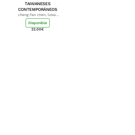
TAIWANESES
CONTEMPORÁNEOS
cheng-fan chen, luisa;
shu-ying chang, luisa
Disponible
22.00
€