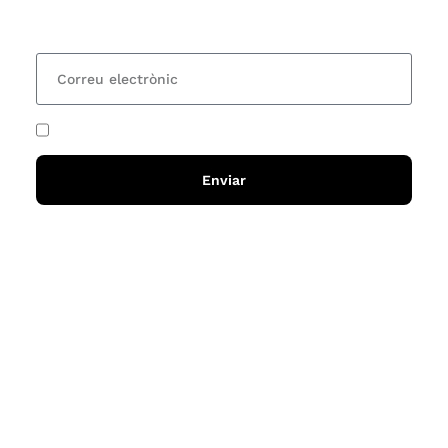
15 dies una actualització amb totes les novetats
He acceptat i llegit la
política de privadesa
Enviar