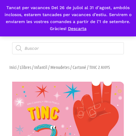
Tancat per vacances Del 26 de juliol al 31 d’agost, ambdós
Fes-te'n sòcia
inclosos, estarem tancades per vacances d’estiu. Servirem o
enviarem les vostres comandes a partir de l’1 de setembre.
Gràcies!
Descarta
Inici
/
Llibres
/
Infantil
/
Menudetes / Cartoné
/ TINC 2 ANYS