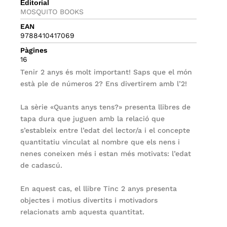
Editorial
MOSQUITO BOOKS
EAN
9788410417069
Pàgines
16
Tenir 2 anys és molt important! Saps que el món
està ple de números 2? Ens divertirem amb l’2!
La sèrie «Quants anys tens?» presenta llibres de
tapa dura que juguen amb la relació que
s’estableix entre l’edat del lector/a i el concepte
quantitatiu vinculat al nombre que els nens i
nenes coneixen més i estan més motivats: l’edat
de cadascú.
En aquest cas, el llibre Tinc 2 anys presenta
objectes i motius divertits i motivadors
relacionats amb aquesta quantitat.