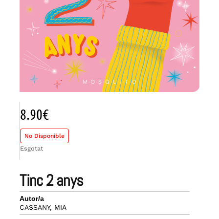
8.90
€
No Disponible
Esgotat
tinc 2 anys
Autor/a
CASSANY, MIA