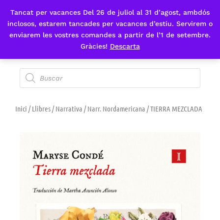
Tancat per vacances Del 26 de juliol al 31 d’agost, ambdós
Fes-te'n sòcia
inclosos, estarem tancades per vacances d’estiu. Servirem o
enviarem les vostres comandes a partir de l’1 de setembre.
Gràcies!
Descarta
Inici
/
Llibres
/
Narrativa
/
Narr. Nordamericana
/ TIERRA MEZCLADA