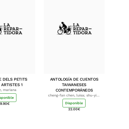
E DELS PETITS
ANTOLOGÍA DE CUENTOS
 ARTISTES 1
TAIWANESES
z, mariana
CONTEMPORÁNEOS
cheng-fan chen, luisa; shu-ying
sponible
chang, luisa
Disponible
9.90
€
22.00
€