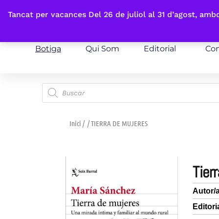
Fes-te'n sòcia
Tancat per vacances Del 26 de juliol al 31 d’agost, am
Botiga
Qui Som
Editorial
Con
Inici
/
/ TIERRA DE MUJERES
tie
Autor/
Editori