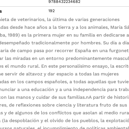
9788432234682
s
192
nieta de veterinarios, la última de varias generaciones
adas desde hace años a la tierra y a los animales, María 
ba, 1989) es la primera mujer en su familia en dedicarse 
 desempeñado tradicionalmente por hombres. Su día a dí
naria de campo pasa por recorrer España en una furgonet
ar las miradas en un entorno predominantemente mascul
s el mundo rural. En este personalísimo ensayo, la escrit
e servir de altavoz y dar espacio a todas las mujeres
iadas en los campos españoles, a todas aquellas que tuvi
nunciar a una educación y a una independencia para traba
con las manos y cuidar de sus familias.nA partir de histor
res, de reflexiones sobre ciencia y literatura fruto de sus
as y de algunos de los conflictos que asolan al medio rura
 (la despoblación y el olvido de los pueblos, la explotaci
cursos naturales, el incumplimiento de políticas ambienta