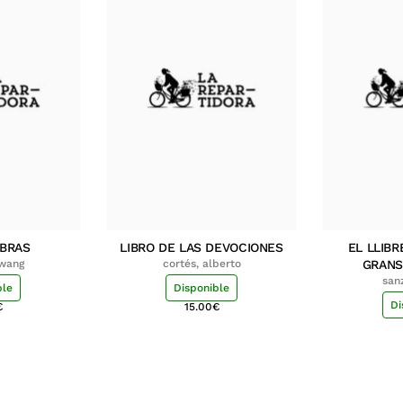
MBRAS
LIBRO DE LAS DEVOCIONES
EL LLIBR
hwang
cortés, alberto
GRANS
san
ble
Disponible
Di
€
15.00
€