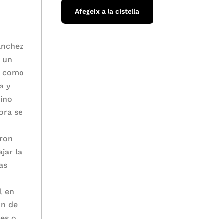
Afegeix a la cistella
Sánchez
a un
a como
a y
ino
ora se
eron
jar la
ias
l en
ón de
les o