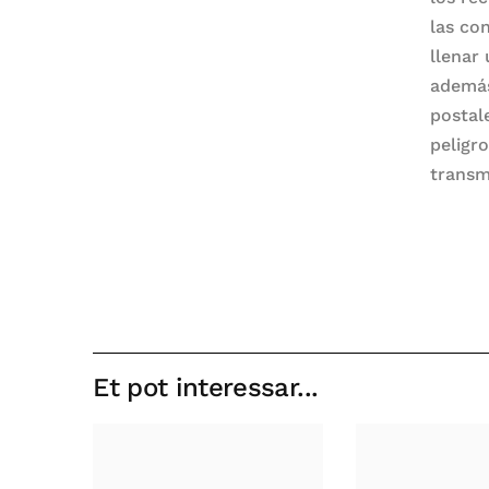
las co
llenar
además
postal
peligr
transm
Et pot interessar...