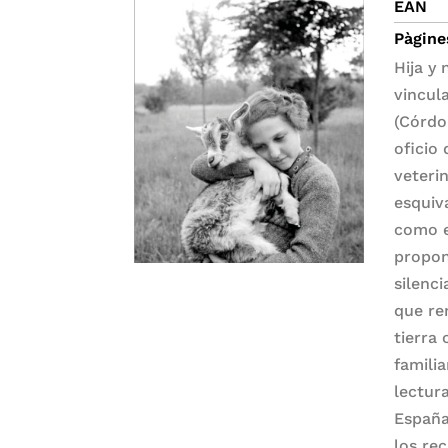
EAN
Pàgine
Hija y 
vincul
(Córdo
oficio
veteri
esquiv
como e
propon
silenc
que re
tierra 
familia
lectur
España
los re