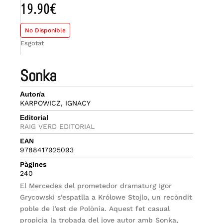
19.90
€
No Disponible
Esgotat
sonka
Autor/a
KARPOWICZ, IGNACY
Editorial
RAIG VERD EDITORIAL
EAN
9788417925093
Pàgines
240
El Mercedes del prometedor dramaturg Igor
Grycowski s’espatlla a Królowe Stojlo, un recòndit
poble de l’est de Polònia. Aquest fet casual
propicia la trobada del jove autor amb Sonka,