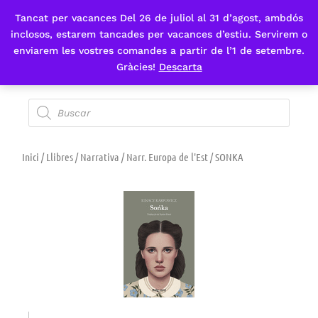
Tancat per vacances Del 26 de juliol al 31 d’agost, ambdós
Fes-te'n sòcia
inclosos, estarem tancades per vacances d’estiu. Servirem o
enviarem les vostres comandes a partir de l’1 de setembre.
Gràcies!
Descarta
Inici
/
Llibres
/
Narrativa
/
Narr. Europa de l'Est
/ SONKA