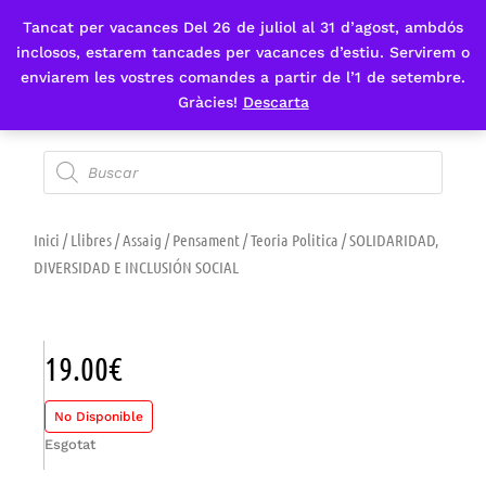
Tancat per vacances Del 26 de juliol al 31 d’agost, ambdós
Fes-te'n sòcia
inclosos, estarem tancades per vacances d’estiu. Servirem o
enviarem les vostres comandes a partir de l’1 de setembre.
Gràcies!
Descarta
Inici
/
Llibres
/
Assaig
/
Pensament
/
Teoria Politica
/ SOLIDARIDAD,
DIVERSIDAD E INCLUSIÓN SOCIAL
19.00
€
No Disponible
Esgotat