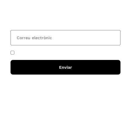
organitzem i rebre les nostres recomanacions de
lectures? Subscriu-te al nostre butlletí i rebràs cada
15 dies una actualització amb totes les novetats
He acceptat i llegit la
política de privadesa
Enviar