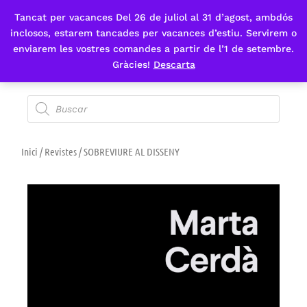
Tancat per vacances Del 26 de juliol al 31 d’agost, ambdós
Fes-te'n sòcia
inclosos, estarem tancades per vacances d’estiu. Servirem o
enviarem les vostres comandes a partir de l’1 de setembre.
Gràcies!
Descarta
Inici
/
Revistes
/ SOBREVIURE AL DISSENY