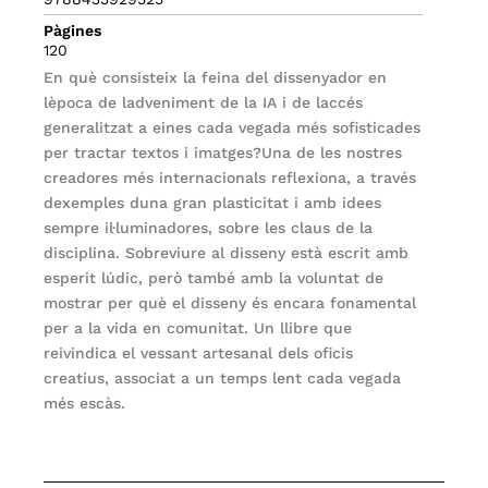
Pàgines
120
En què consisteix la feina del dissenyador en
lèpoca de ladveniment de la IA i de laccés
generalitzat a eines cada vegada més sofisticades
per tractar textos i imatges?Una de les nostres
creadores més internacionals reflexiona, a través
dexemples duna gran plasticitat i amb idees
sempre il·luminadores, sobre les claus de la
disciplina. Sobreviure al disseny està escrit amb
esperit lúdic, però també amb la voluntat de
mostrar per què el disseny és encara fonamental
per a la vida en comunitat. Un llibre que
reivindica el vessant artesanal dels oficis
creatius, associat a un temps lent cada vegada
més escàs.