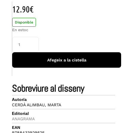
12.90
€
Disponible
En estoc
Afegeix a la cistella
sobreviure al disseny
Autor/a
CERDÀ ALIMBAU, MARTA
Editorial
ANAGRAMA
EAN
9788433929525