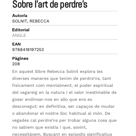
sobre l’art de perdre’s
Autor/a
SOLNIT, REBECCA
Editorial
ANGLE
EAN
9788418197253
Pàgines
208
En aquest llibre Rebecca Solnit explora les
diverses maneres que tenim de perdre’ns, tant
físicament com mentalment, el poder espiritual
del vagareig en la natura i el valor inestimable de
gosar endinsar-nos en allo que ens es
desconegut: en definitiva, ser capaços de mudar
o abandonar el nostre lloc habitual al món. De
vegades cal perdre’ns per trobar alguna cosa que
no sabíem que existia i que, sovint,
necessitàvem. Buscant en episodis significatius