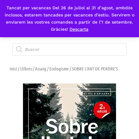
Tancat per vacances Del 26 de juliol al 31 d’agost, ambdós
Fes-te'n sòcia
inclosos, estarem tancades per vacances d’estiu. Servirem o
enviarem les vostres comandes a partir de l’1 de setembre.
Gràcies!
Descarta
Inici
/
Llibres
/
Assaig
/
Ecologisme
/ SOBRE L’ART DE PERDRE’S