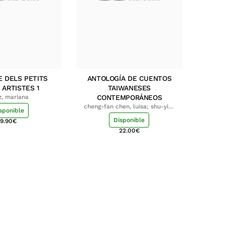
E DELS PETITS
ANTOLOGÍA DE CUENTOS
 ARTISTES 1
TAIWANESES
z, mariana
CONTEMPORÁNEOS
cheng-fan chen, luisa; shu-ying
sponible
chang, luisa
Disponible
9.90
€
22.00
€