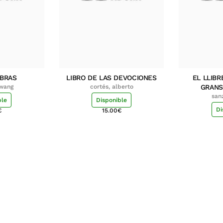
MBRAS
LIBRO DE LAS DEVOCIONES
EL LLIBR
hwang
cortés, alberto
GRANS
san
ble
Disponible
Di
€
15.00
€