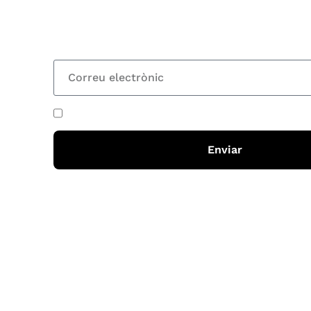
nostre butlletí i rebràs cada 15 dies una actual
totes les novetats
He acceptat i llegit la
política de privadesa
Enviar