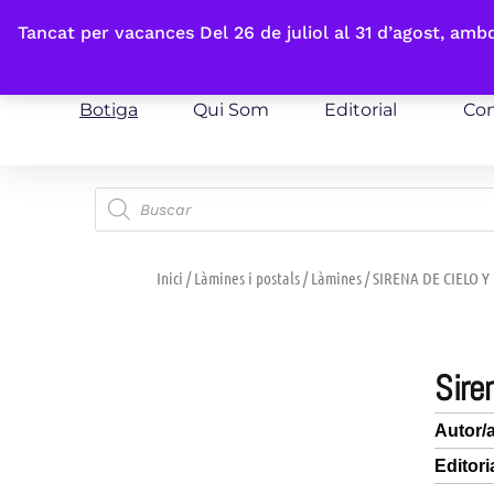
Fes-te'n sòcia
Tancat per vacances Del 26 de juliol al 31 d’agost, am
Botiga
Qui Som
Editorial
Con
Inici
/
Làmines i postals
/
Làmines
/ SIRENA DE CIELO Y
sir
Autor/
Editori