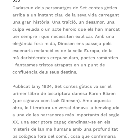
Cadascun dels personatges de Set contes gòtics
arriba a un instant clau de la seva vida carregant
una gran història. Una traïció, un desamor, una
culpa velada o un acte heroic que els han marcat
per sempre i que necessiten explicar. Amb una
elegància fora mida, Dinesen ens passeja pels
escenaris melancòlics de la vella Europa, de la
mà daristòcrates crepusculars, poetes romàntics
i fantasmes tristos atrapats en un punt de
confluència dels seus destins.
Publicat lany 1934, Set contes gòtics va ser el
primer llibre de lescriptora danesa Karen Blixen
(que signava com Isak Dinesen). Amb aquesta
obra, la literatura universal donava la benvinguda
a una de les narradores més importants del segle
XX, una escriptora capaç dendinsar-se en els
misteris de lànima humana amb una profunditat
psicològica fora del comú, cosa que confirmaria