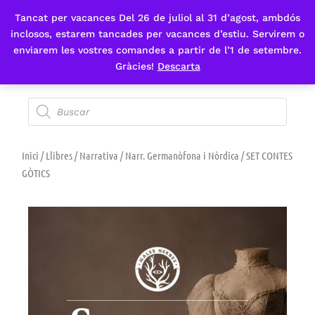
Tancat per vacances Del 26 de juliol al 31 d’agost, ambdós
Fes-te'n sòcia
inclosos, estarem tancades per vacances d’estiu. Servirem o
enviarem les vostres comandes a partir de l’1 de setembre.
Gràcies!
Descarta
Inici
/
Llibres
/
Narrativa
/
Narr. Germanòfona i Nòrdica
/ SET CONTES
GÒTICS