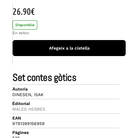
26.90
€
Disponible
En estoc
Afegeix a la cistella
set contes gòtics
Autor/a
DINESEN, ISAK
Editorial
MALES HERBES
EAN
9791399156959
Pàgines
536