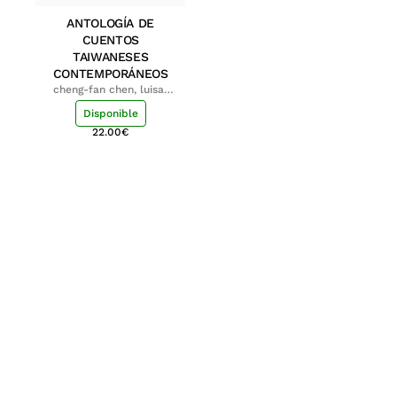
ANTOLOGÍA DE
CUENTOS
TAIWANESES
CONTEMPORÁNEOS
cheng-fan chen, luisa;
shu-ying chang, luisa
Disponible
22.00
€