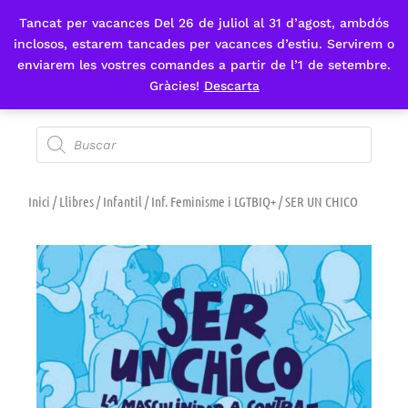
Tancat per vacances Del 26 de juliol al 31 d’agost, ambdós
Fes-te'n sòcia
inclosos, estarem tancades per vacances d’estiu. Servirem o
enviarem les vostres comandes a partir de l’1 de setembre.
Gràcies!
Descarta
Inici
/
Llibres
/
Infantil
/
Inf. Feminisme i LGTBIQ+
/ SER UN CHICO