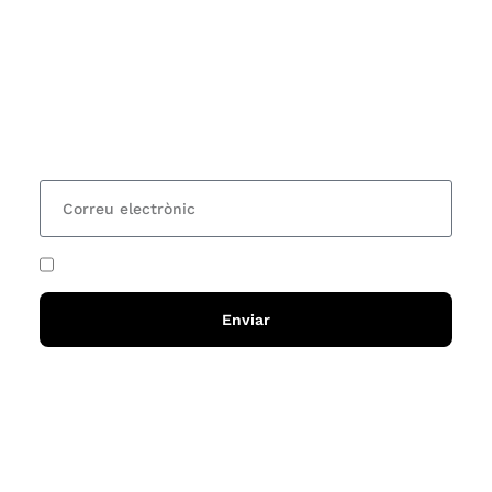
Vols estar al corrent dels actes i cursos que
organitzem i rebre les nostres recomanacions de
lectures? Subscriu-te al nostre butlletí i rebràs cada
15 dies una actualització amb totes les novetats
He acceptat i llegit la
política de privadesa
Enviar