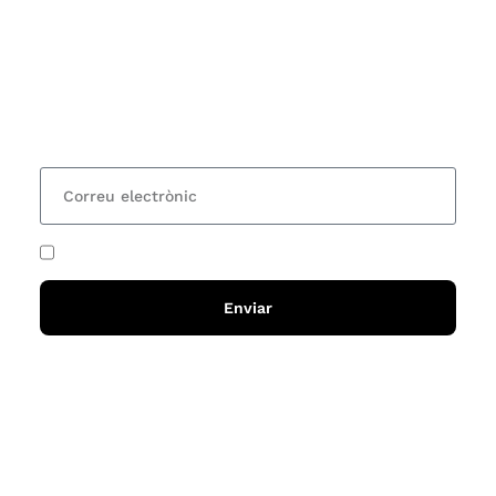
Vols estar al corrent dels actes i cursos que
organitzem i rebre les nostres recomanacions de
lectures? Subscriu-te al nostre butlletí i rebràs cada
15 dies una actualització amb totes les novetats
He acceptat i llegit la
política de privadesa
Enviar