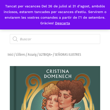
Tancat per vacances Del 26 de juliol al 31 d’agost, ambdós
Fes-te'n sòcia
inclosos, estarem tancades per vacances d’estiu. Servirem o
enviarem les vostres comandes a partir de l’1 de setembre.
Gràcies!
Descarta
Inici
/
Llibres
/
Assaig
/
LGTBIQA+
/ SEÑORAS ILUSTRES