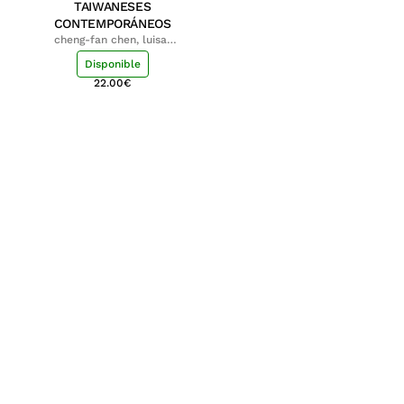
TAIWANESES
CONTEMPORÁNEOS
cheng-fan chen, luisa;
shu-ying chang, luisa
Disponible
22.00
€